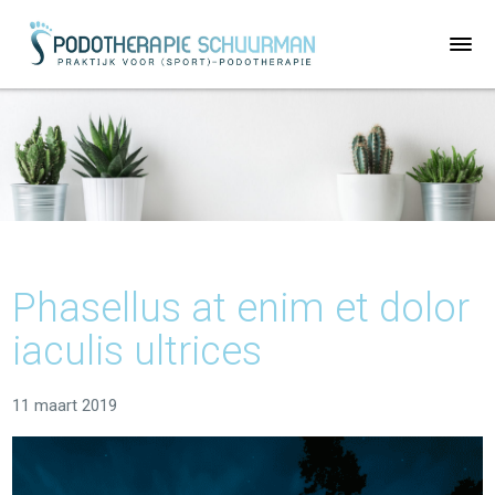
Phasellus at enim et dolor
iaculis ultrices
11 maart 2019